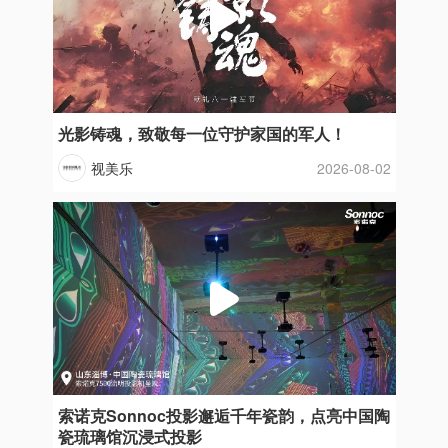
光影铸魂，致敬每一位守护家国的军人！
视美乐
2026-08-02
索诺克Sonnoc投影邂逅千年瓷韵，点亮中国陶
瓷琉璃馆沉浸式投影