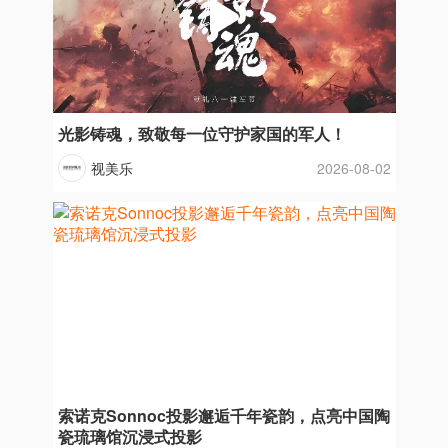
光影铸魂，致敬每一位守护家国的军人！
视美乐
2026-08-02
索诺克Sonnoc投影邂逅千年瓷韵，点亮中国陶
瓷琉璃馆沉浸式投影