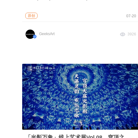
原创
07-20
GeeksArt
3926
「光影万象」线上艺术展Vol.08，穹顶之