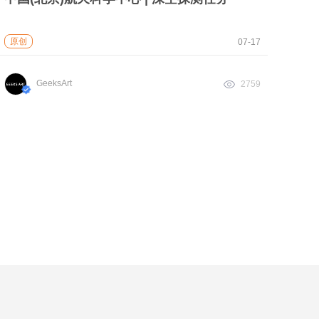
原创
07-17
GeeksArt
2759