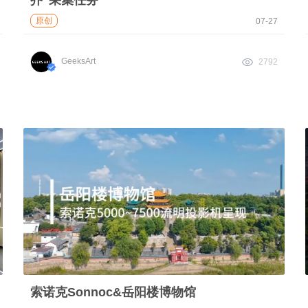
芥”采集任务
原创
07-27
GeeksArt
2792
索诺克Sonnoc&岳阳楼博物馆