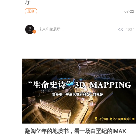
厅
原创
07-22
未来印象展厅设计
4637
翻阅亿年的地质书，看一场白垩纪的IMAX