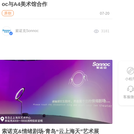
oc与A4美术馆合作
原创
07-20
索诺克Sonnoc
3181
小程
客服微
索诺克&情绪剧场-青岛“云上海天”艺术展