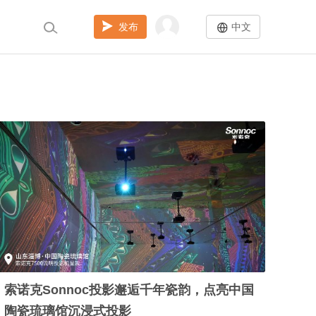
发布
中文
索诺克Sonnoc投影邂逅千年瓷韵，点亮中国
陶瓷琉璃馆沉浸式投影