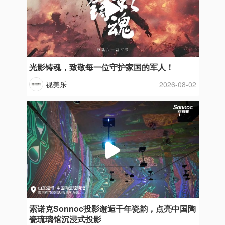
光影铸魂，致敬每一位守护家国的军人！
视美乐
2026-08-02
索诺克Sonnoc投影邂逅千年瓷韵，点亮中国陶
瓷琉璃馆沉浸式投影