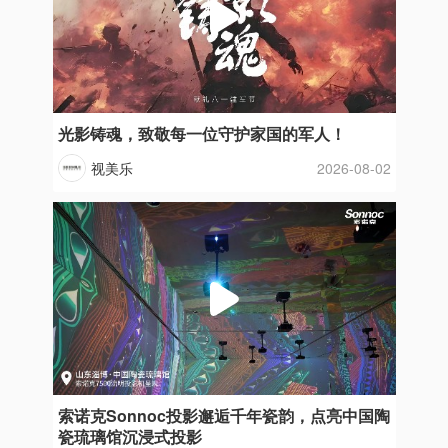
光影铸魂，致敬每一位守护家国的军人！
视美乐
2026-08-02
索诺克Sonnoc投影邂逅千年瓷韵，点亮中国陶
瓷琉璃馆沉浸式投影