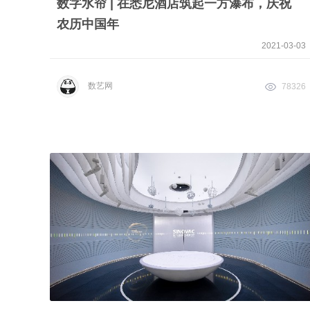
数字水帘 | 在悉尼酒店筑起一方瀑布，庆祝
农历中国年
2021-03-03
数艺网
78326