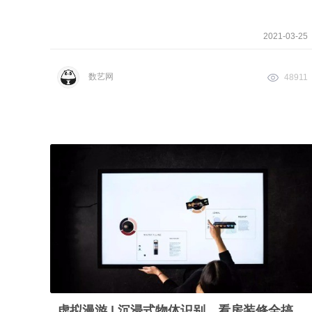
2021-03-25
数艺网
48911
虚拟漫游 | 沉浸式物体识别，看房装修全搞