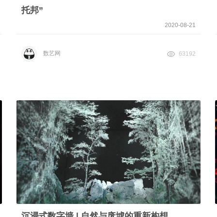
托邦”
2020-08-21
数艺网
63192
沉浸式数字墙 | 自然与废墟的重新构想