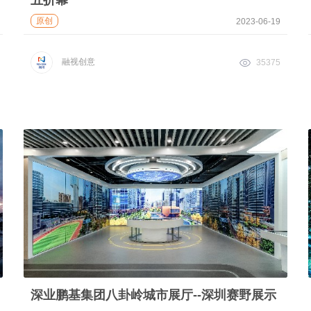
五折幕
原创
2023-06-19
融视创意
35375
深业鹏基集团八卦岭城市展厅--深圳赛野展示