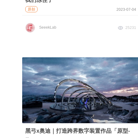
我们冻住了
原创
2023-07-04
SeeekLab
25231
黑弓x奥迪｜打造跨界数字装置作品「原型-