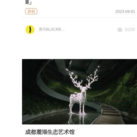
Ⅲ」
原创
2023-09-01
黑弓BLACKBOW
51155
成都麓湖生态艺术馆