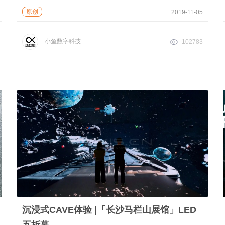
原创
2019-11-05
小鱼数字科技
102783
沉浸式CAVE体验 |「长沙马栏山展馆」LED