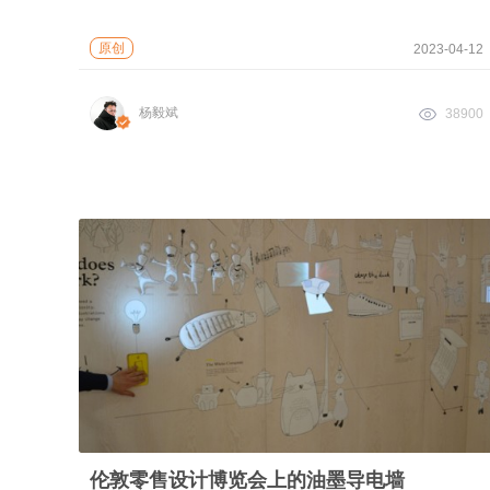
原创
2023-04-12
杨毅斌
38900
伦敦零售设计博览会上的油墨导电墙