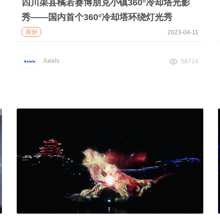
四川渠县橘若赛博朋克小镇360°冷却塔光影
秀——国内首个360°冷却塔环绕灯光秀
原创
2023-04-11
Axiels
56714