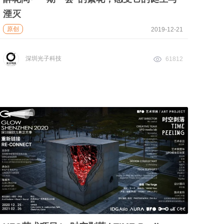
湮灭
原创
2019-12-21
深圳光子科技
61812