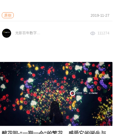
原创
2019-11-27
光影百年数字文化
111274
醉花间-“一期一会”的繁花，感受它的诞生与