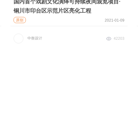
国内首个戏剧文化演绎可持续夜间观览项目·
铜川市印台区示范片区亮化工程
原创
2021-01-09
中衡设计
42203