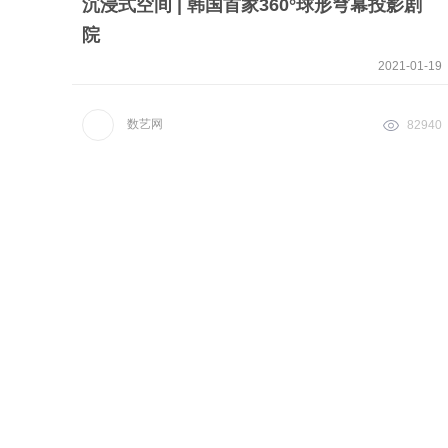
沉浸式空间 | 韩国首家360°球形穹幕投影剧
院
2021-01-19
数艺网
82940