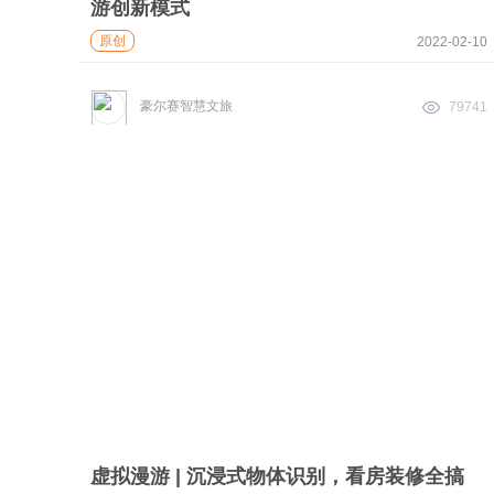
游创新模式
原创
2022-02-10
豪尔赛智慧文旅
79741
虚拟漫游 | 沉浸式物体识别，看房装修全搞