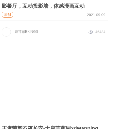
影餐厅，互动投影墙，体感漫画互动
原创
2021-09-09
镱可思EKINGS
46484
王者荣耀不夜长安-大唐芙蓉园3dMapping