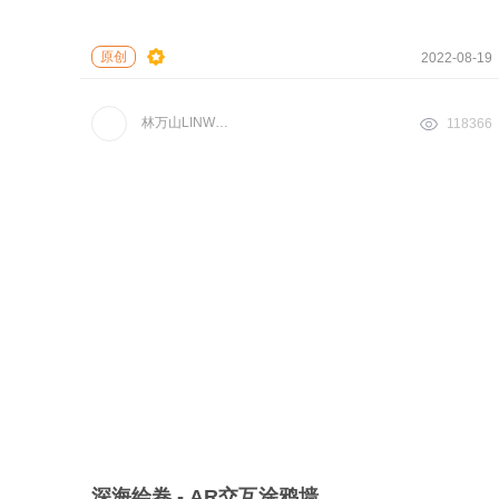
原创
2022-08-19
林万山LINWANSHAN
118366
深海绘卷 - AR交互涂鸦墙