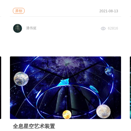
原创
2021-08-13
潘伟挺
62816
全息星空艺术装置