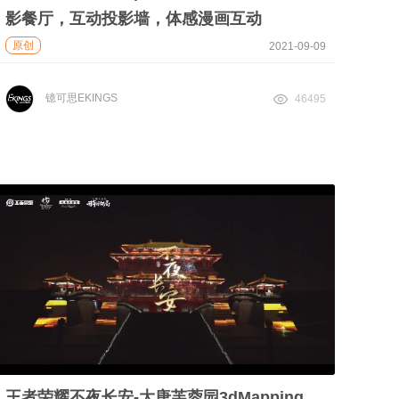
影餐厅，互动投影墙，体感漫画互动
原创
2021-09-09
镱可思EKINGS
46495
王者荣耀不夜长安-大唐芙蓉园3dMapping