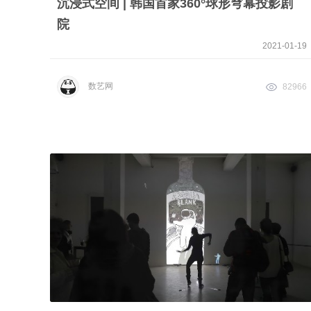
沉浸式空间 | 韩国首家360°球形穹幕投影剧
院
2021-01-19
数艺网
82966