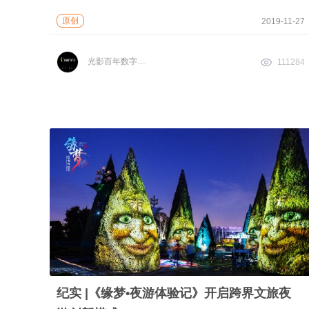
原创
2019-11-27
光影百年数字文化
111284
纪实 |《缘梦•夜游体验记》开启跨界文旅夜