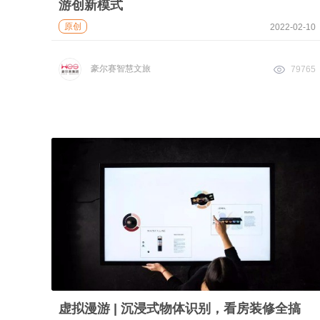
游创新模式
原创
2022-02-10
豪尔赛智慧文旅
79765
虚拟漫游 | 沉浸式物体识别，看房装修全搞