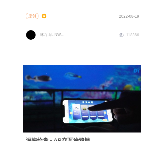
原创
2022-08-19
林万山LINWANSHAN
118366
深海绘卷 - AR交互涂鸦墙