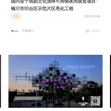
国内首个戏剧文化演绎可持续夜间观览项目·
铜川市印台区示范片区亮化工程
原创
2021-01-09
中衡设计
42203