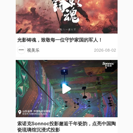
光影铸魂，致敬每一位守护家国的军人！
视美乐
2026-08-02
索诺克Sonnoc投影邂逅千年瓷韵，点亮中国陶
瓷琉璃馆沉浸式投影