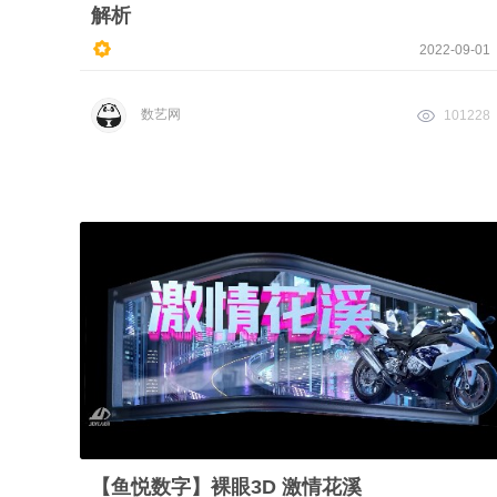
解析
2022-09-01
数艺网
101228
【鱼悦数字】裸眼3D 激情花溪