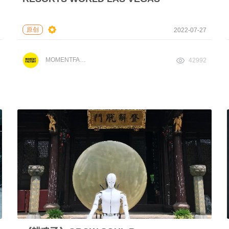
原创
2022-07-27
MOMENTFACTORY
42992