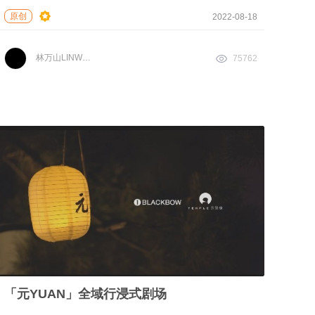
原创
2022-08-18
林万山LINWANSHAN
75762
「元YUAN」全域行浸式剧场