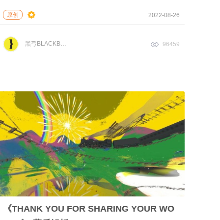
原创
2022-08-26
黑弓BLACKBOW
96459
《THANK YOU FOR SHARING YOUR WO