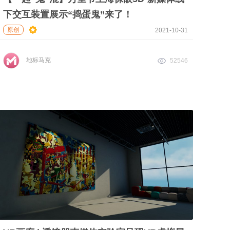
下交互装置展示“捣蛋鬼”来了！
原创
2021-10-31
地标马克
52546