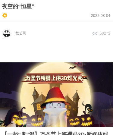
夜空的“恒星”
2022-08-04
数艺网
50272
【一起“鬼”混】万圣节上海裸眼3D·新媒体线