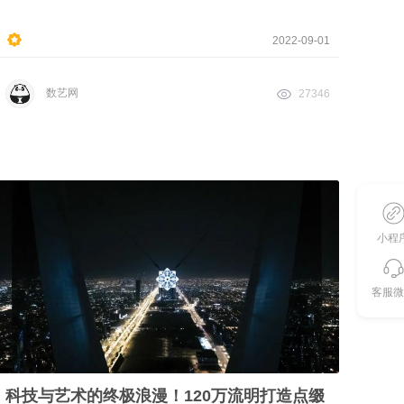
2022-09-01
数艺网
27346
小程
客服微
科技与艺术的终极浪漫！120万流明打造点缀