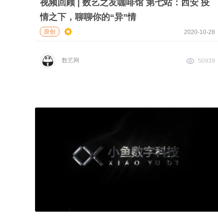
视频回顾 | 数艺之友咖啡馆 第七站：西安 疫
情之下，聊聊你的“异”情
原创
2020-10-28
数艺网
50939