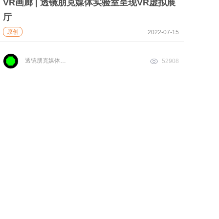
VR画廊 | 透镜朋克媒体实验室呈现VR虚拟展
厅
原创
2022-07-15
透镜朋克媒体实验室
52908