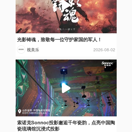
光影铸魂，致敬每一位守护家国的军人！
视美乐
2026-08-02
索诺克Sonnoc投影邂逅千年瓷韵，点亮中国陶
瓷琉璃馆沉浸式投影