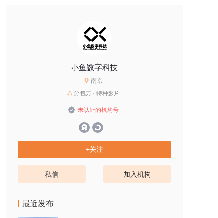
小鱼数字科技
南京
分包方 · 特种影片
未认证的机构号
+关注
私信
加入机构
最近发布