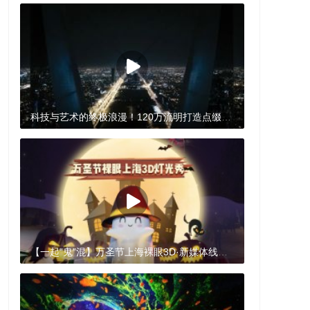
科技与艺术的终极浪漫！120万流明打造点缀夜空的“恒星”
【一起“鬼”混】万圣节上海裸眼3D·新媒体线下交互装置展示“捣蛋鬼”来了！