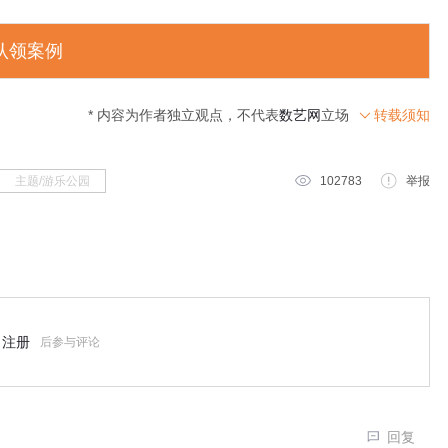
认领案例
* 内容为作者独立观点，不代表
数艺网
立场
转载须知

主题/游乐公园
102783
举报
注册
后参与评论
回复