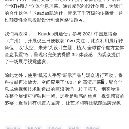
个“XR+魔方”立体全息屏幕。通过精彩的设计创新，为我们
的合作伙伴「 Kaadas凯迪仕」带来了千万级的传播量，通
过颠覆性全息投影设计引爆网络话题🔥。
我们再次携手「 Kaadas凯迪仕」参与 2021 中国建博会
（广州），开展仅三日便收获10w+关注 ，此次利用展厅转
角位，以“太空、未来”为设计主题，植入“全球首个魔方立体
全息装置”💪，呈现出完美的裸眼 3D 体验感，为观众提供
了一场展厅视觉盛宴。
除此之外，使用“机器人手臂”展示产品与观众进行互动，将
科技感再次放大。空间应用了180㎡ 的高清屏幕🖥️，配合全
息成像视频技术制造出的巨浪汹涌，粒子腾飞，烟雾弥漫，
在整个展馆可谓独树一帜。远看是动感的焦点，视觉感官的
盛宴；近赏则有机置入品牌， 让艺术和科技赋能品牌形象
。
商业展览
产品交互
实景空间
机械臂
商业空间