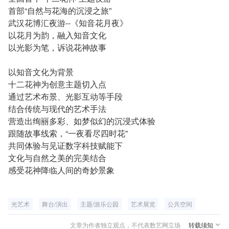
首部“自然与花海的沉浸之旅”
武汉花博汇夜游--《知音花月夜》
以花月为韵，融入知音文化
以光影为笔，诉说花神故事
以知音文化为背景
十二花神为创意主题切入点
通过艺术布景、光影互动等手段
结合传统与现代的艺术手法
营造出绚丽多彩、如梦似幻的沉浸式体验
跟随故事线索，“一夜看尽四时花”
共同体验与见证数字科技赋能下
文化与自然之美的完美结合
感受花神降临人间的奇妙景象
光艺术
舞台/演出
主题/游乐公园
艺术展览
公共空间
文章为作者独立观点，不代表数艺网立场
转载须知