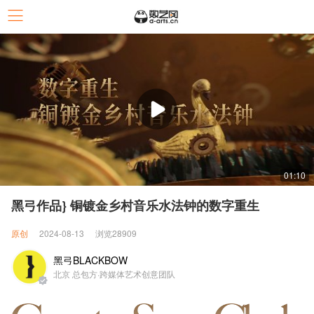
01:10
黑弓作品} 铜镀金乡村音乐水法钟的数字重生
原创
2024-08-13
浏览28909
黑弓BLACKBOW
北京 总包方·跨媒体艺术创意团队