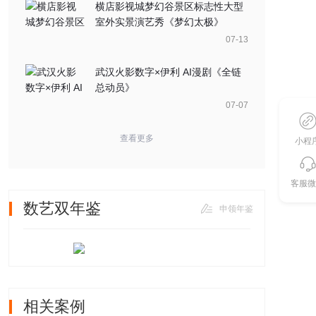
横店影视城梦幻谷景区标志性大型
室外实景演艺秀《梦幻太极》
07-13
武汉火影数字×伊利 AI漫剧《全链
总动员》
07-07
查看更多
小程
客服微
数艺双年鉴
申领年鉴
相关案例