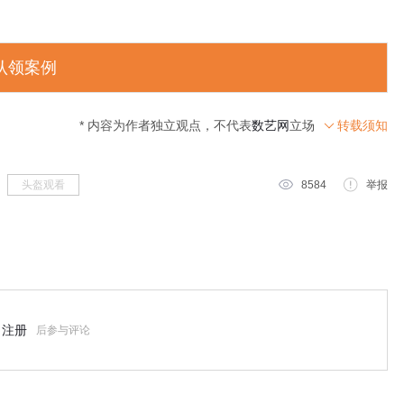
认领案例
* 内容为作者独立观点，不代表
数艺网
立场
转载须知

头盔观看
8584
举报
注册
后参与评论