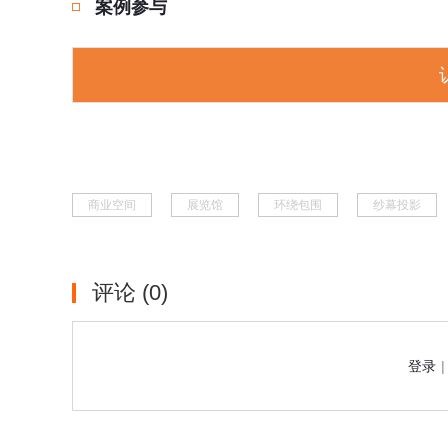
案例参与
商业空间
展览馆
环绕包围
纱幕投影
评论
(0)
登录
|