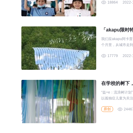
18864
2022-
「akapu限时
我们应akapu阿
个月里，从城市走
17779
2022-
在学校的树下，
“益+e：流浪树计划
以孤独症儿童为关
介，并伴随一系列
原创
2446