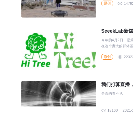
原创
1479
SeeekLab新
今年的4月2日，是
在这个庞大的群体
和包容的日子里，我们
原创
2232
我们打算直播，但
是真的看不见
18160
2021-