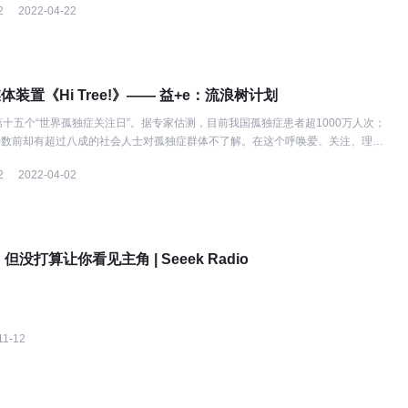
2
2022-04-22
媒体装置《Hi Tree!》—— 益+e：流浪树计划
第十五个“世界孤独症关注日”。据专家估测，目前我国孤独症患者超1000万人次；
基数前却有超过八成的社会人士对孤独症群体不了解。在这个呼唤爱、关注、理解
有一个有爱的计划想要告诉你.....
2
2022-04-02
没打算让你看见主角 | Seeek Radio
11-12