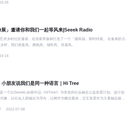
10-26
特展」邀请你和我们一起等风来|Seeek Radio
卡普艺术乡村社区邀请，在张家界森林打造了一个「捕风场」限时特展。 在备展的几
到乡村，我们收集风、拥抱风、倾听风、传递风。
10-14
小朋友说我们是同一种语言｜Hi Tree
”是一个以SeeekLab新作品《HiTree!》为牵发的社会融合公益装置计划。该计划
注对象，以社会人群融合为导向，以树作为概念载体，交互装置作为主要融合媒
助力社会融合的实践活动。
7
2022-07-08