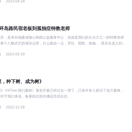
3
2023-04-18
| 从环岛路民宿老板到孤独症特教老师
嘉宾，是来自福建省随心助残公益服务中心，也就是我们的主办方之一的特教老师
着十八般武艺的项目运营，什么都会一点，烹饪、唱歌、瑜伽......甚至在进入到公
是一个在环岛路开民宿的老板。
1
2023-03-29
里，种下树、成为树》
18日《HiTree:我们森林》展览开幕已经过去一周了，已有许多人探访了这片森林，
而对于我们来说，备展的过程仿佛还历历在目。
8
2022-12-26