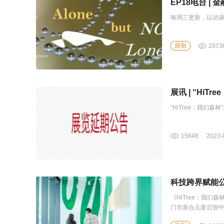
EP18电台 
每周三更新，以访
原创
2073
展讯 | “HiT
“HiTree：我们森
15648
2023-
科技跨界赋能公益
《HiTree：我们
门市善合儿童启智中