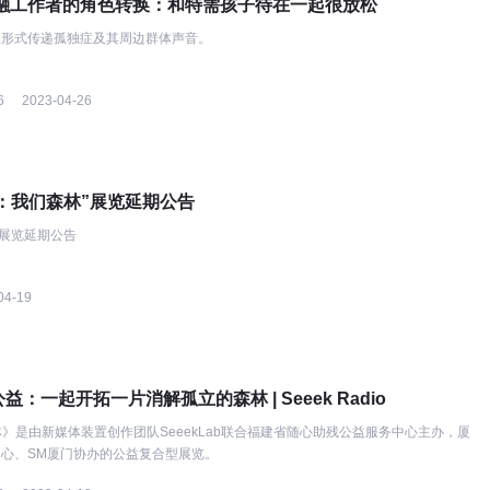
| 金融工作者的角色转换：和特需孩子待在一起很放松
谈形式传递孤独症及其周边群体声音。
6
2023-04-26
ree：我们森林”展览延期公告
林”展览延期公告
04-19
：一起开拓一片消解孤立的森林 | Seeek Radio
森林》是由新媒体装置创作团队SeeekLab联合福建省随心助残公益服务中心主办，厦
心、SM厦门协办的公益复合型展览。