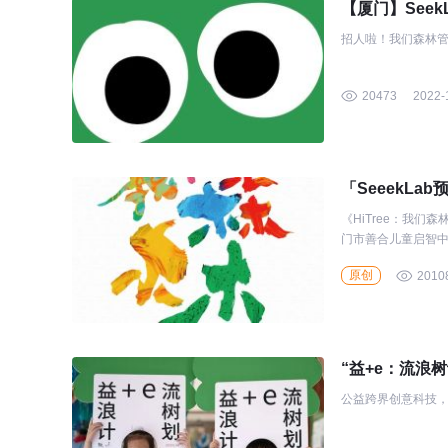
【厦门】See
招人啦！我们森林
20473
2022-
「SeeekL
《HiTree：我们
门市善合儿童启智中
原创
2010
“益+e：流浪树
公益跨界创意科技