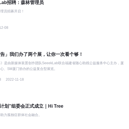
kLab招聘：森林管理员
管理员招募开启！
12-08
ab预告」我们办了两个展，让你一次看个够！
森林》是由新媒体装置创作团队SeeekLab联合福建省随心助残公益服务中心主办，厦
心、SM厦门协办的公益复合型展览。
8
2022-11-18
计划”组委会正式成立｜Hi Tree
，助力孤独症群体社会融合。