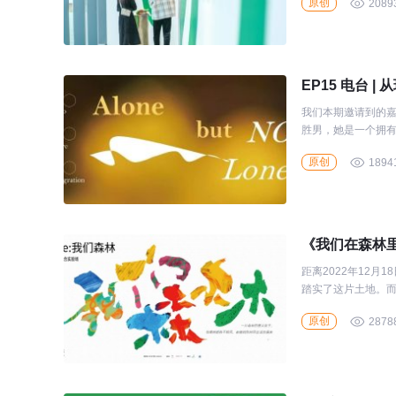
原创
2089
EP15 电台 
我们本期邀请到的
胜男，她是一个拥有
益行业之前，她还
原创
1894
《我们在森林
距离2022年12月
踏实了这片土地。
原创
2878