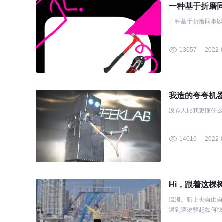
一种基于折磨同
一种基于折磨同事
13057
2022-
我造的夸夸机器人
没有人比我更懂什么
14016
2022-
Hi，跟着这棵树在
流浪。听上去自由
遇到巡逻驱赶如何