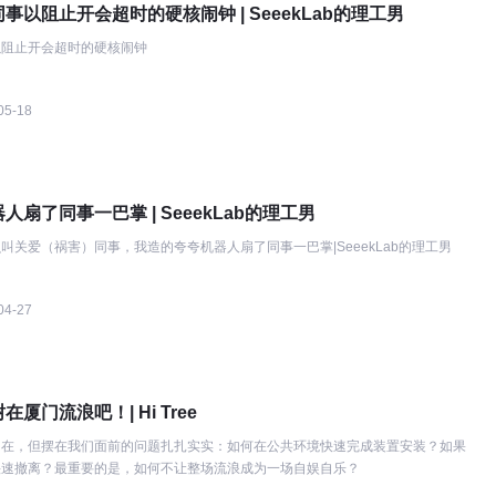
事以阻止开会超时的硬核闹钟 | SeeekLab的理工男
以阻止开会超时的硬核闹钟
05-18
扇了同事一巴掌 | SeeekLab的理工男
叫关爱（祸害）同事，我造的夸夸机器人扇了同事一巴掌|SeeekLab的理工男
04-27
厦门流浪吧！| Hi Tree
自在，但摆在我们面前的问题扎扎实实：如何在公共环境快速完成装置安装？如果
快速撤离？最重要的是，如何不让整场流浪成为一场自娱自乐？