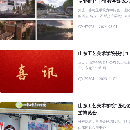
专业推介｜⑪ 数字媒体
为进一步彰显学校办学特色，强化
的摇篮”名片，不断提升学校知名
源报考我校，按照相关工作安排
47073
2024-08-01
山东工艺美术学院获批“
近日，山东省教育厅公布第三批山
审、专家评审和网
29304
2023-11-01
山东工艺美术学院“匠心
游博览会
丹桂飘香，喜看金秋结硕果。9月
山东国际会展中心