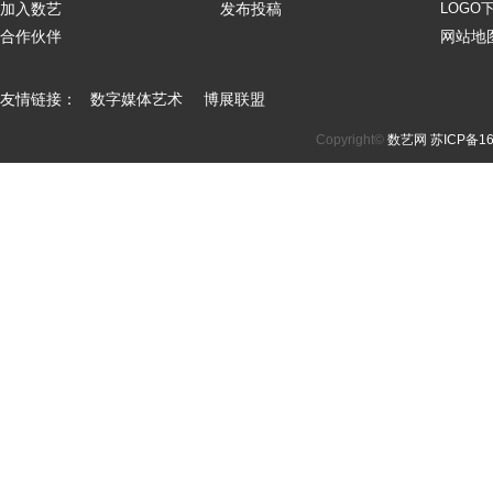
加入数艺
发布投稿
LOGO
合作伙伴
网站地
友情链接：
数字媒体艺术
博展联盟
Copyright©
数艺网
苏ICP备16