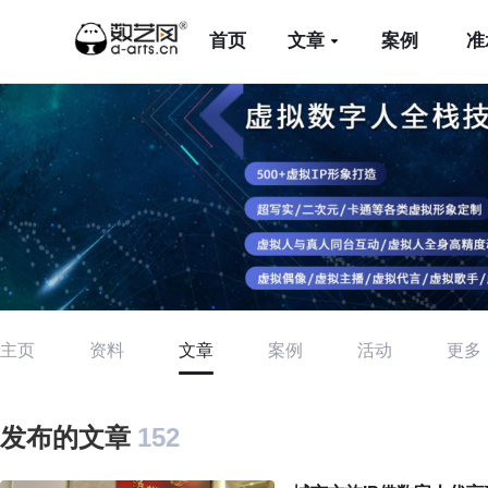
首页
文章
案例
准
主页
资料
文章
案例
活动
更多
发布的文章
152