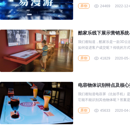
旋转、切换视角等多种操作，使
原创
24469
2022-12-
酷家乐线下展示营销系统-
我们都知道，酷家乐是一款3D云
如何促进客户成交呢？传统的方式
此我们开发了一套酷OR物体识别
原创
41829
2020-05-
电容物体识别特点及核心
我们都知道电容屏（比如手机）
它能不能识别其他物体呢？答案是
的静电场，当marker干扰表面
原创
45633
2020-04-