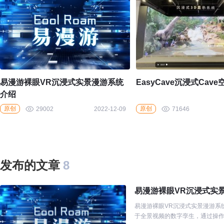
易漫游裸眼VR沉浸式实景漫游系统
EasyCave沉浸式Cav
介绍
原创
原创
29002
2022-12-09
71646
发布的文章
8
易漫游裸眼VR沉浸式实
易漫游裸眼VR沉浸式实景漫游系
于全景视频的数字孪生，通过操