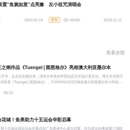
装置“鱼旎如意”点亮豫
左小祖咒演唱会
原创
1
2020-01-16
36435
2018-11-11
查看全部
之纲作品《Tuengel | 图恩格尔》亮相澳大利亚墨尔本
太平洋，从北京到墨尔本，清华大学美术学院信息艺术设计系主任、博士生导师王
装置《Tuengel | 图恩格尔》，于2026年6月5日晚在澳大利亚墨尔本大学科学
MERGENCE[Y]」展览中亮相。这是该作品首次登陆南半球，正式开启一场关于科
06-15
对话。 开幕致辞讲台设于《Tuengel | 图恩格尔》沉浸空间内，现场嘉宾在聆听
均可近距离观赏这件由电子废弃物搭建、搭配 AIGC 影像呈现的艺术装置。 墨尔
vis AC教授、墨尔本科学画廊馆长Ryan Jefferies博士以及本次展览
绘花城！鱼果助力十五运会华彩启幕
日晚，第十五届全国运动会开幕式在广东奥体中心盛大启幕。作为首次由粤港澳三地联