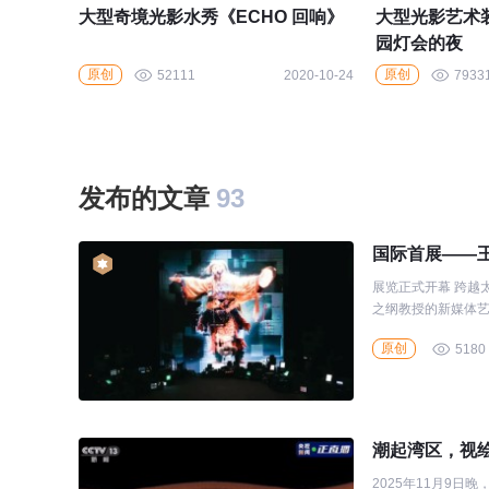
大型奇境光影水秀《ECHO 回响》
大型光影艺术
园灯会的夜
原创
原创
52111
2020-10-24
7933
发布的文章
93
国际首展——王
展览正式开幕 跨越
之纲教授的新媒体艺术
画廊盛大开幕的「E
原创
5180
技、文明与生态的深度
开幕致辞的过程中，
本大学校长Glyn Da
潮起湾区，视
2025年11月9