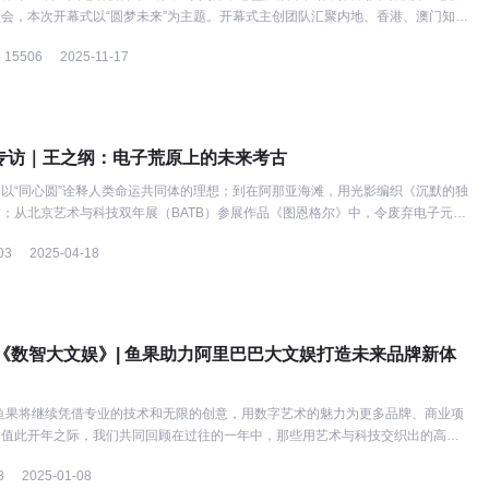
会，本次开幕式以“圆梦未来”为主题。开幕式主创团队汇聚内地、香港、澳门知名
郎昆担纲总导演，陈维亚担任艺术总监，刘
15506
2025-11-17
T专访｜王之纲：电子荒原上的未来考古
以“同心圆”诠释人类命运共同体的理想；到在阿那亚海滩，用光影编织《沉默的独
；从北京艺术与科技双年展（BATB）参展作品《图恩格尔》中，令废弃电子元件
03
2025-04-18
《数智大文娱》| 鱼果助力阿里巴巴大文娱打造未来品牌新体
，鱼果将继续凭借专业的技术和无限的创意，用数字艺术的魅力为更多品牌、商业项
。值此开年之际，我们共同回顾在过往的一年中，那些用艺术与科技交织出的高光
3
2025-01-08