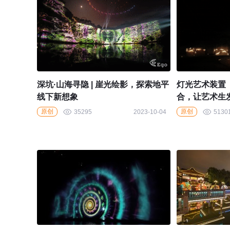
深坑·山海寻隐 | 崖光绘影，探索地平
灯光艺术装置《
线下新想象
合，让艺术生
原创
原创
35295
2023-10-04
5130