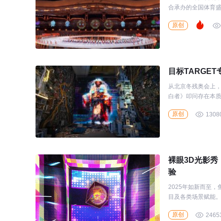
合承办的全国体育盛
艺术家和专家——
原创
目标TARGE
从北京冬残奥会上，
白者》叩问存在本质
重焕诗性生命
原创
1308
裸眼3D光影秀
验
2025年如新而至
目及各类场景赋能
时刻。
原创
2465