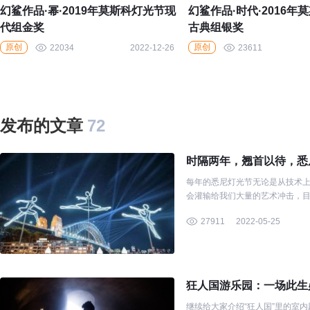
幻鲨作品·幂·2019年莫斯科灯光节现
幻鲨作品·时代·2016年
代组金奖
古典组银奖
原创
原创
22034
2022-12-26
23611
发布的文章
72
时隔两年，翘首以待，悉
每年的悉尼灯光节无论是从技术
会灌输给我们大量的艺术冲击，
27911
2022-05-25
狂人国游乐园：一场此生
继续给大家介绍“狂人国”里的室