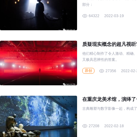
部分：
64322
2022-03-19
质疑现实概念的超凡视听
他们精心制作了令人激动、精确
又极具思辨性的答案。
原创
27356
2022-02-
在重庆龙美术馆，演绎了
古典雕塑与数字影像一起，构成
27208
2022-02-18