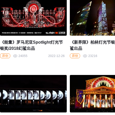
《能量》罗马尼亚Spotlight灯光节
《新界限》柏林灯光节银奖
银奖/2018幻鲨出品
鲨出品
原创
原创
24055
2022-12-26
23216