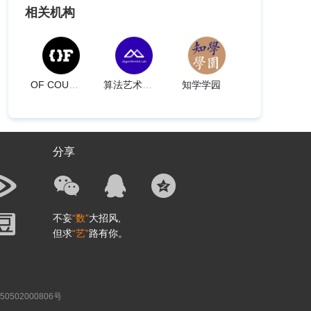
相关机构
OF COURSE想当然
算法艺术实验室AALab
知学学园
分享
不妄
“数”
大招风,
但求
“艺”
路有你。
0502000806号