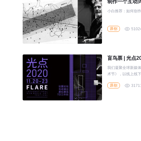
制作一个互动
小白推荐：如何创
原创
5102
盲鸟票 | 光点
我们凝聚全球新媒体
术节》，以线上线
人」正在思考些什么
原创
3171