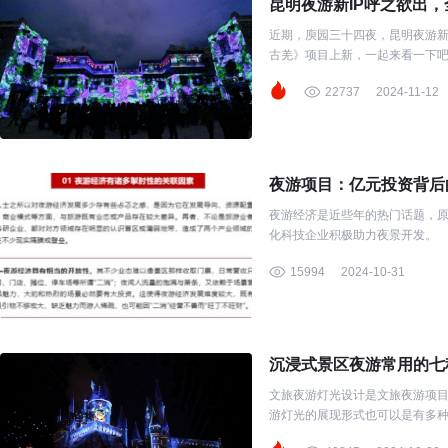
昆明夜游新IP呼之欲出
近期，庾园三十四夜，昆明夜游新
古羌》项目上新，一起来看一下
22737
2024-11-12
夜游项目：亿元投资背后
夜游经济是近些年的热门话题，
化科技企业积极助力夜景开发。
15994
2024-10-31
沉浸式景区夜游常用的七种
文旅夜游灯光设计是文旅夜游项
游灯光的展现形式也可以是有多
夜游灯光设计的主旋律