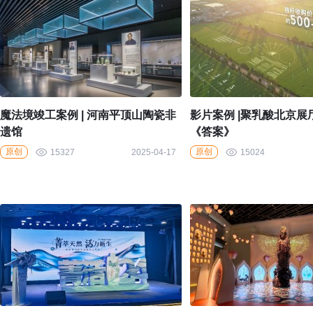
魔法境竣工案例 | 河南平顶山陶瓷非
影片案例 |聚乳酸北京展
遗馆
《答案》
原创
原创
15327
2025-04-17
15024