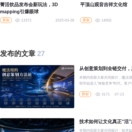
菁活饮品发布会新玩法，3D
平顶山观音吉祥文化馆
mapping引爆眼球
原创
原创
13372
2025-03-28
14002
发布的文章
27
从创意策划到全链交付，
本期内容跟大家共同探讨：魔法
馆开始进入"体验竞争"时代。客
讲清品牌、传播价值、打动观众
原创
3171
07-13
技术如何让文化真正“活”
本期内容跟大家共同探讨：技术如