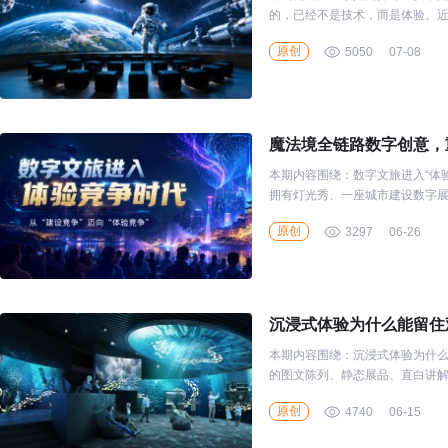
的，已经不是技术，而是体验。
发展阶段。从裸眼3D、全息投影，
原创
5050
07-08
魔法境全链路数字创意，
本期内容围绕：数字文旅进入“体
拥有灯光秀、一座城市建设数字
游客和消费者关注的不再是“有没有
原创
3297
06-26
沉浸式体验为什么能留住
本期内容围绕：沉浸式体验为什么
的图文陈列、静态展品、直白讲解
客群、商务访客，大家不再满足于
原创
4740
06-15