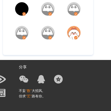
分享
不妄
“数”
大招风,
但求
“艺”
路有你。