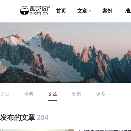
首页
文章
案例
准
主页
资料
文章
案例
更多
发布的文章
204