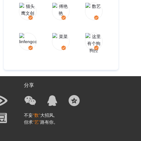
分享
不妄
“数”
大招风,
但求
“艺”
路有你。