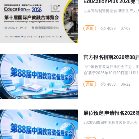
EducationPlus 2
世界智能制造博览会·新质生产力人才发
原创
4089
07-03
官方报名指南2026第8
由中国教育装备行业协会主办，湖
会”将于2026年10月30日至
教育界的同仁、教育装备生产经
原创
4858
06-22
您拨冗莅临星城长沙，共赴这场
展位预定|申请报名202
2026第88届中国教育装备展示会