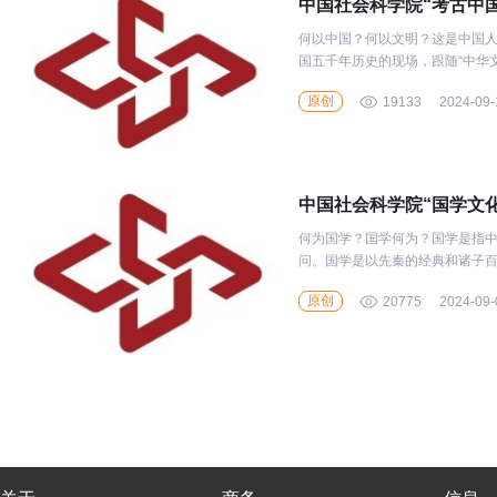
中国社会科学院“考古中国
何以中国？何以文明？这是中国人
国五千年历史的现场，跟随“中华
的最高殿堂--中国社会科学院”大
原创
19133
2024-09-
何为国学？国学何为？国学是指
问。国学是以先秦的经典和诸子
学、魏晋玄学、隋唐佛学、宋明
原创
20775
2024-09-