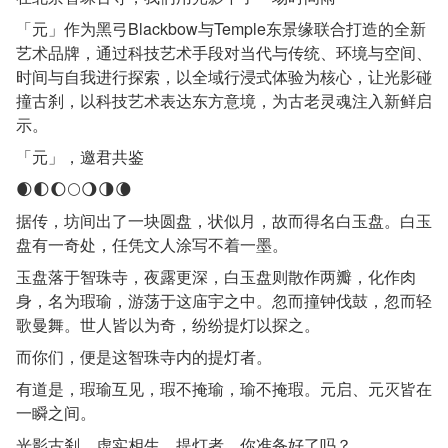
「元」作为黑弓Blackbow与Temple东景缘联合打造的全新
艺术品牌，通过科技艺术手段对当代与传统、环境与空间、
时间与自我进行探索，以全域行浸式体验为核心，让光影碰
撞古刹，以科技艺术表达东方意境，为古老灵魂注入新鲜启
示。
「元」，邀君共鉴
🌒🌓🌔🌕🌖🌗🌘
据传，坊间出了一块圆盘，状似月，故而得名白玉盘。白玉
盘有一奇处，任凭文人涂写不着一墨。
玉盘落于智珠寺，夜露更深，白玉盘则散作两瓣，化作肉
身，名为瑕瑜，游荡于这庙宇之中。忽而撞钟伐鼓，忽而轻
歌曼舞。世人皆以为奇，纷纷提灯以探之。
而你们，便是这智珠寺内的提灯者。
有道是，瑕瑜互见，瑕不掩瑜，瑜不掩瑕。元启、元灭皆在
一瞬之间。
光影古刹，虚实相生，提灯者，你准备好了吗？