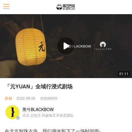
01:11
「元YUAN」全域行浸式剧场
原创
2022-08-26
浏览96500
黑弓BLACKBOW
北京 总包方·跨媒体艺术创意团队
在北京智珠古寺，我们用光影下了一场时间雨-