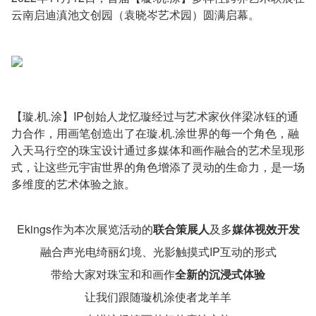
云南启迪滇池文创园（袁晓岑艺术园）圆满启幕。
【璇.机.涂】IP创始人龙忆璇经过与艺术家伙伴梁冰钰的通
力合作，用画笔创造出了在璇.机.涂世界的每一个角色，融
入天马行空的珠宝设计通过多媒体和画作融合的艺术呈现形
式，让这些元宇宙世界的角色增添了灵动的生命力，是一场
多维度的艺术体验之旅。
Ekings作为本次展览活动的
联合策展人
及多
媒体视效开发
融合声光电绮丽幻境、光影触摸式IP互动的形式
带给大家对珠宝和和画作
全新的沉浸式体验
让我们跟随璇机涂使者龙羊羊