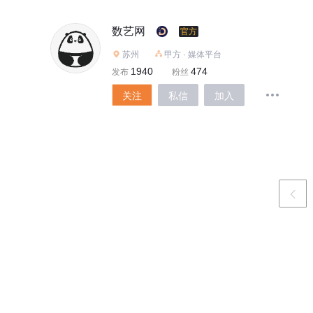
数艺网
官方
苏州
甲方 · 媒体平台
1940
474
发布
粉丝
关注
私信
加入
