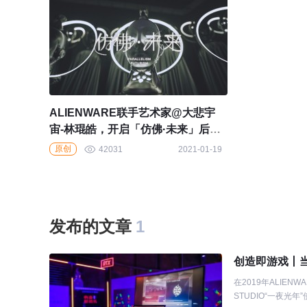
ALIENWARE联手艺术家@大悲宇
宙-林琨皓，开启「仿佛·未来」后人
类主义剧场
原创
42031
2021-01-19
发布的文章
1
创造即游戏丨当
在2019年ALIE
STUDIO“一夜光