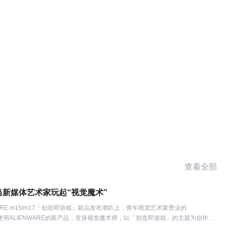
查看全部
新媒体艺术家玩起“视觉魔术”
NWARE m15/m17「创造即游戏」新品发布潮趴上，青年视觉艺术家曹业的
年”使用ALIENWARE的新产品，变身视觉魔术师，以「创造即游戏」的主题为创作灵