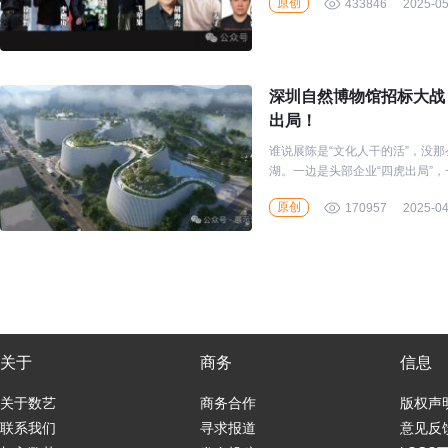
原创
433846
2025-05
深圳自然博物馆招标大战
出局！
谁说展陈是“文化人干的活”，没
湖。一边是头部企业“四虎出局”
技馆、少年宫。
原创
170957
2025-04
关于
商务
信息
关于数艺
商务合作
版权声
联系我们
寻求报道
意见反