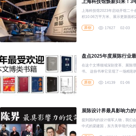
上海科技馆焕新归来！3年
上海科技馆2023年启动开馆二十
积10.06万平方米、展示更新面
次改造规模最大、上海公共文化
原创
17627
02-03
盘点2025年度展陈行业
在这个文博领域深刻变革、展陈理
书。 这份书单它呈现了一场精彩
考》，到指导具体实践的《博物馆
原创
14139
01-06
西方博物馆研究著作指南》，到
界》。理论与实践结合，为从业
展陈设计界最具影响力的
提到国内的设计领军人物，我们
中式的梁建国，东方美学现代化
样板房设计之王的梁志天等等。可