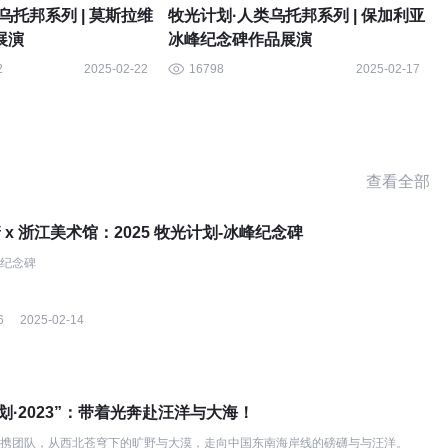
乌托邦系列 | 莫斯拉维
牧光计划·人类乌托邦系列 | 保加利亚
展演
冰峰纪念碑作品展演
2
2025-02-22
16798
2025-02-17
查看全部
靖 x 浙江美术馆：2025 牧光计划-冰峰纪念碑
峰纪念碑
6
2025-02-14
划·2023”：带着光奔赴汪洋与大海！
靖将携团队，从西北苍穹下的旷野与大漠，走向中国东南海岸线的磅礴与与汪洋。