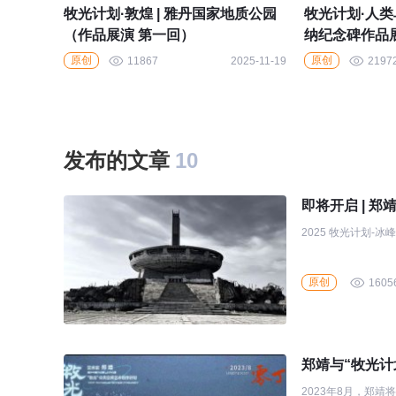
牧光计划·敦煌 | 雅丹国家地质公园
牧光计划·人类
（作品展演 第一回）
纳纪念碑作品
原创
原创
11867
2025-11-19
2197
发布的文章
10
即将开启 | 郑
2025 牧光计划-冰
原创
1605
郑靖与“牧光计
2023年8月，郑