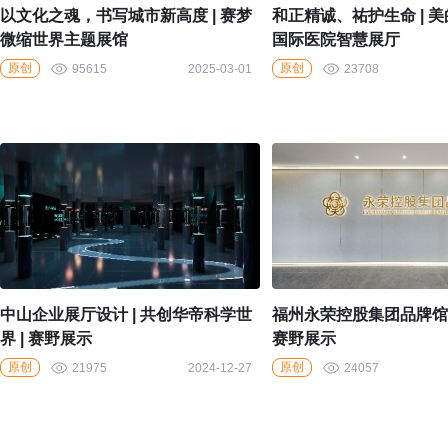
以文化之魂，书写城市新高度 | 赛梦
和正精诚、祐护生命 | 
微缩世界主题展馆
国际医院智慧展厅
原创
原创
95615
2025-03-01
23708
中山企业展厅设计 | 共创华帝科学世
福州永荣控股集团品牌馆设
界 | 赛野展示
赛野展示
原创
原创
21975
2024-12-27
24057