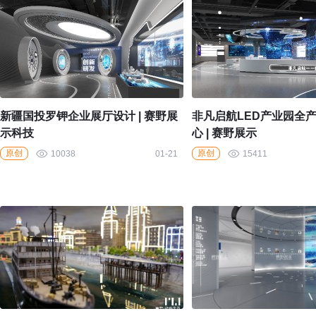
新疆国投罗钾企业展厅设计 | 赛野展
非凡启航LED产业园全
示科技
心 | 赛野展示
原创
原创
10038
01-21
15411