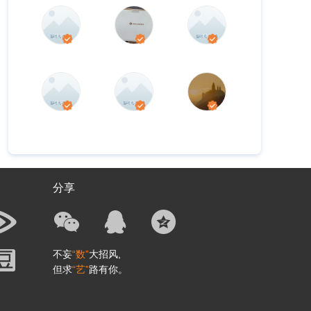
分享
不妄
“数”
大招风,
但求
“艺”
路有你。