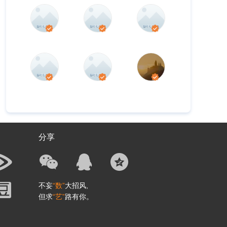
分享
不妄
“数”
大招风,
但求
“艺”
路有你。