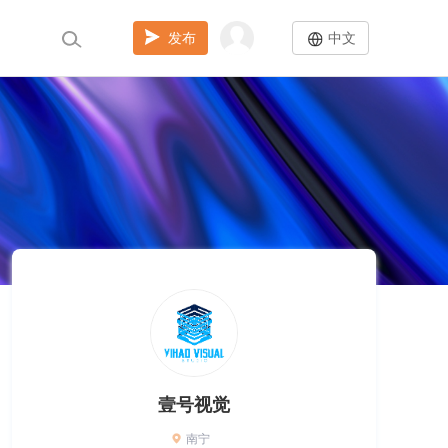
发布
中文
壹号视觉
南宁