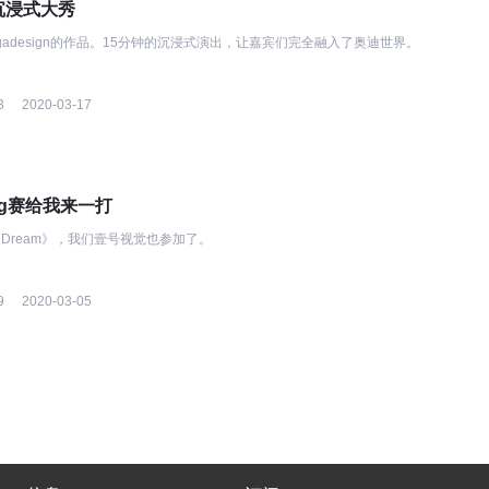
ne沉浸式大秀
gadesign的作品。15分钟的沉浸式演出，让嘉宾们完全融入了奥迪世界。
3
2020-03-17
ng赛给我来一打
Dream》，我们壹号视觉也参加了。
9
2020-03-05