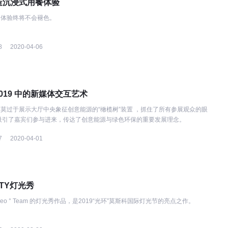
造沉浸式用餐体验
体验终将 不会褪色。
8
2020-04-06
 2019 中的新媒体交互艺术
莫过于展示大厅中央象征创意能源的“橄榄树”装置 ，抓住了所有参展观众的眼
验更吸引了嘉宾们参与进来，传达了创意能源与绿色环保的重要发展理念。
7
2020-04-01
NITY灯光秀
reo ° Team 的灯光秀作品，是2019“光环”莫斯科国际灯光节的亮点之作。