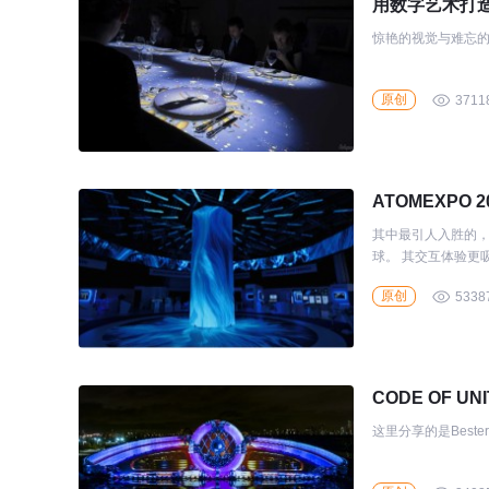
用数字艺术打
惊艳的视觉与难忘的
原创
3711
ATOMEXPO
其中最引人入胜的，
球。 其交互体
原创
5338
CODE OF U
这里分享的是Beste