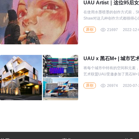
UAU Artist｜这位
在使用水墨喷墨的创作方式前，S
Shaw对这几种创作方式都很得
而出的实在线条也给她一种“紧绷感
原创
21697
2022-12-
UAU x 黑石M+ | 
将每个城市中特有的空间和元素，
艺术联盟UAU受邀参加了黑石M
场观众分享了“城市艺术在城市更
原创
26974
2020-07-