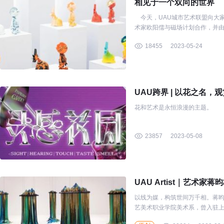
相见于一个双向的世界
今天，UAU城市艺术联盟向大
术家欧阳儒与磁场计划合作，并
观众带来一场视觉盛宴。现在，
18455
2023-05-24
UAU跨界 | 以花之名
花和艺术是永恒浪漫的主题。
23857
2023-05-08
UAU Artist｜艺术
以线为媒，构筑世间万千相。蒋
艺美术职业学院美术系，曾入驻
术、实验影像方式呈现。