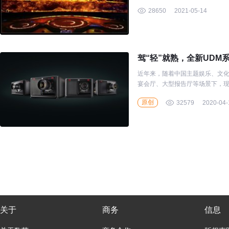
一起相约南京园博园吧！
28650
2021-05-14
驾“轻”就熟，全新UD
近年来，随着中国主题娱乐、文
宴会厅、大型报告厅等场景下，
了更高的要求，高亮度、轻量化、
原创
32579
2020-04-
关于
商务
信息