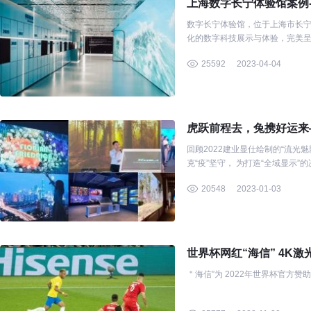
上海数字长宁体验馆案例-
数字长宁体验馆，位于上海市长宁区A
化的数字科技展示与体验，完美呈
25592
2023-04-04
虎跃前程去，兔携好运来—
回顾2022建业显仕绘制的“流光魅影” 2022是非同寻常的一年， 2022我们为每个项目
克“疫”坚守， 为打造“全域
20548
2023-01-03
世界杯网红“海信” 4K
＂海信”为 2022年世界杯官方