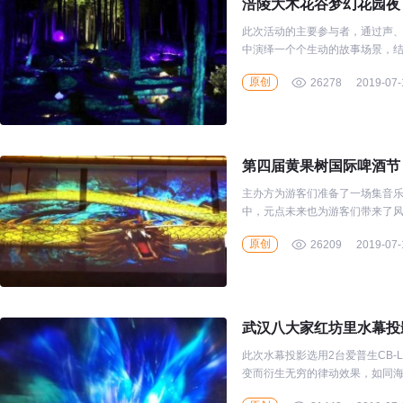
涪陵大木花谷梦幻花园夜
此次活动的主要参与者，通过声
中演绎一个个生动的故事场景，
原创
26278
2019-07-
第四届黄果树国际啤酒节
主办方为游客们准备了一场集音
中，元点未来也为游客们带来了风
原创
26209
2019-07-
武汉八大家红坊里水幕投
此次水幕投影选用2台爱普生CB-L
变而衍生无穷的律动效果，如同
神秘的梦幻仙境。