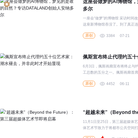
这座会做梦的AI博物馆，
多尔
一座会“做梦”的博物馆 采访时间改
这座新博物馆吞没了。到了真正
释，说博物馆里临时出了点问题
原创
3384
07-21
会出现。这话听上去像一个隐喻。DAT
馆。影像、声音、气味、传感器、自然数据
接成同一个系统。只不过，一座“
出
佩斯宣布终止代理约五十
6月3日，佩斯画廊宣布将终止与
工总数的五分之一。佩斯画廊首席执行
位艺术家的代理工作，放弃近年的
原创
4452
06-11
系”。在声明中，格里姆彻直言：
不仅已彻底失效，而且无法挽回
再奏效的体系。”
“超越未来”（Beyond 
11月1日至25日，第三届超媒体艺术节
体艺术节致力于将都市公共空间
化表达。