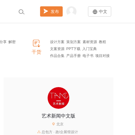
发布
中文
分享
解密
设计方案
策划方案
素材资源
教程
文案资源
PPT下载
入门宝典
干货
作品合集
产品手册
电子书
项目对接
艺术新闻中文版
北京
总包方 · 政/企展馆设计