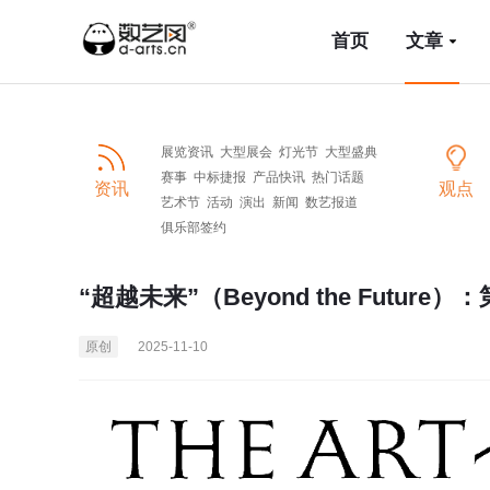
首页
文章
展览资讯
大型展会
灯光节
大型盛典
赛事
中标捷报
产品快讯
热门话题
资讯
观点
艺术节
活动
演出
新闻
数艺报道
俱乐部签约
“超越未来”（Beyond the Futu
原创
2025-11-10