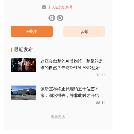
未认证的机构号
+关注
认领
最近发布
这座会做梦的AI博物馆，梦见的是
谁的自然？专访DATALAND创始人
安纳多尔
07-21
佩斯宣布终止代理约五十位艺术
家：潮水褪去，并非此时才开始显
现
06-11
查看更多