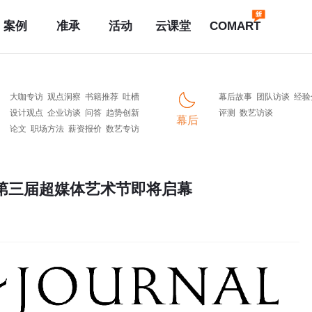
案例
准承
活动
云课堂
COMART
大咖专访
观点洞察
书籍推荐
吐槽
幕后故事
团队访谈
经验
设计观点
企业访谈
问答
趋势创新
评测
数艺访谈
幕后
论文
职场方法
薪资报价
数艺专访
re）：第三届超媒体艺术节即将启幕