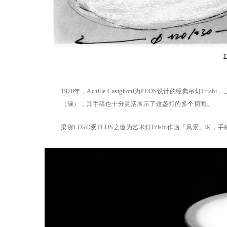
1978年，Achille Castglioni为FLOS设计的经典
（碟），其手稿也十分灵活展示了这盏灯的多个切面。
梁贺LEGO受FLOS之邀为艺术灯Frisbi作画「风景」时