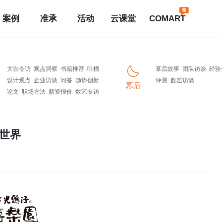
案例
准承
活动
云课堂
COMART
大咖专访
观点洞察
书籍推荐
吐槽
幕后故事
团队访谈
经验
设计观点
企业访谈
问答
趋势创新
评测
数艺访谈
幕后
论文
职场方法
薪资报价
数艺专访
世界