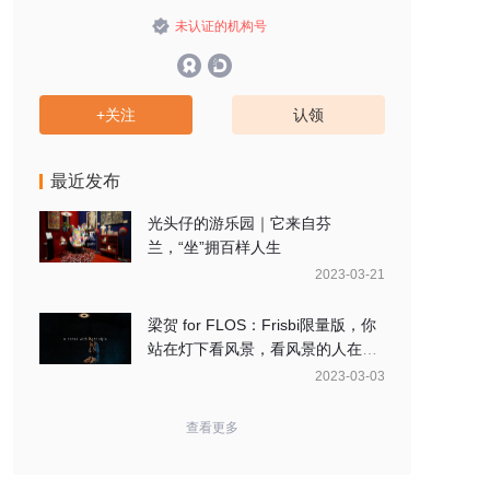
未认证的机构号
+关注
认领
最近发布
光头仔的游乐园｜它来自芬
兰，“坐”拥百样人生
2023-03-21
梁贺 for FLOS：Frisbi限量版，你
站在灯下看风景，看风景的人在灯
下看你
2023-03-03
查看更多