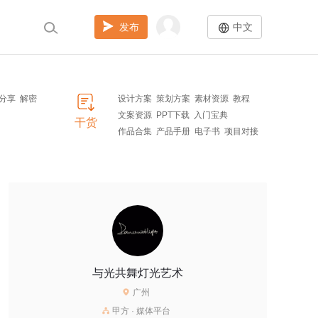
发布
中文
分享
解密
设计方案
策划方案
素材资源
教程
文案资源
PPT下载
入门宝典
干货
作品合集
产品手册
电子书
项目对接
与光共舞灯光艺术
广州
甲方 · 媒体平台