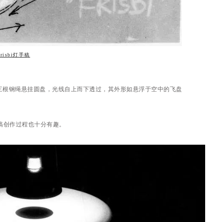
Frisbi灯手稿
吊灯Frisbi，三根钢绳悬挂圆盘，光线自上而下透过，其外形如悬浮于空中的飞盘
，手稿创作过程也十分有趣。