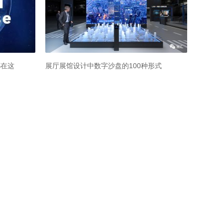
式欣赏，保
享一片星空
广州白云机场首推体验空间，鸿合光影时空隧
“MoCA动漫美学双年展史努比70周年”遇见笑
我能想
我们巡展
道上演梦幻『穿越』
果脱口秀，史上第一次！
似”了？
鸿合科技
光影圈
君
S
59229
66488
77252
63805
分享