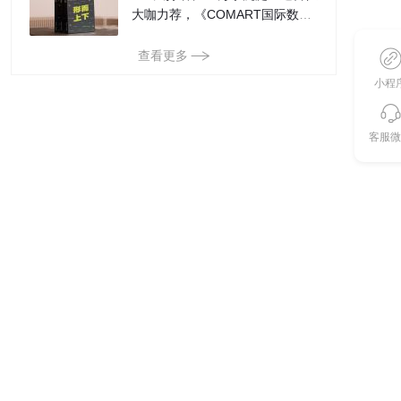
大咖力荐，《COMART国际数艺
双年鉴：2024-2025》今日重磅
发布！
查看更多
小程
客服微