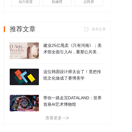
动力装置
机械臂
点阵屏
推荐文章
发布文章
建业25亿甩卖《只有河南》；美
术馆全面引入AI，重塑公共美
育；全球文博数字交互迈入第三
代
这位韩国设计师太会了！竟把传
统文化做成了赛博美学
带你一路走完DATALAND：世界
首座AI艺术博物馆
查看更多