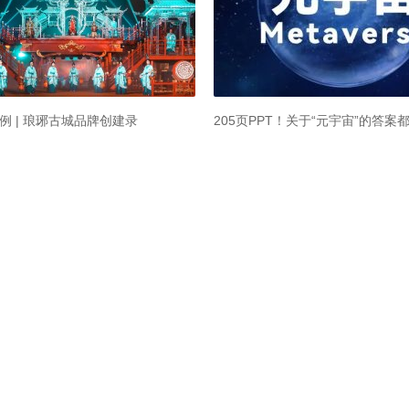
的公园沉浸式夜游案例都在这了！
度展馆界设计最好的顶级博物馆是什么
法海寺“顶级壁画”动起来了！沉浸
我能想到最浪漫的事，就是和你共
证让你看的明明白白
旅创
网
耳朵里的博物馆
君看文化
102760
67940
信息
订阅
版权声明
意见反馈