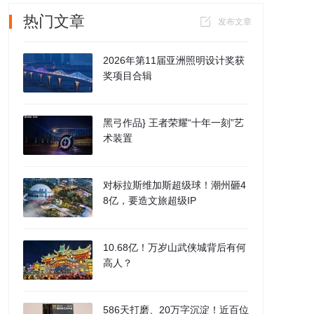
热门文章
发布文章
2026年第11届亚洲照明设计奖获
奖项目合辑
黑弓作品} 王者荣耀“十年一刻”艺
术装置
对标拉斯维加斯超级球！潮州砸4
8亿，要造文旅超级IP
10.68亿！万岁山武侠城背后有何
高人？
586天打磨、20万字沉淀！近百位