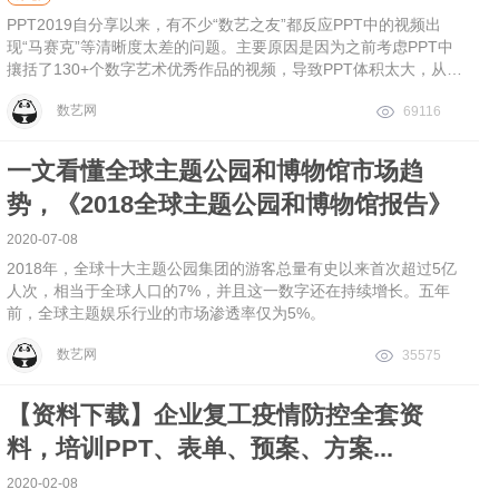
PPT2019自分享以来，有不少“数艺之友”都反应PPT中的视频出
现“马赛克”等清晰度太差的问题。主要原因是因为之前考虑PPT中
攘括了130+个数字艺术优秀作品的视频，导致PPT体积太大，从而
才压缩视频控制了一下整个PPT的大小，以便可
数艺网
69116
一文看懂全球主题公园和博物馆市场趋
势，《2018全球主题公园和博物馆报告》
2020-07-08
2018年，全球十大主题公园集团的游客总量有史以来首次超过5亿
人次，相当于全球人口的7%，并且这一数字还在持续增长。五年
前，全球主题娱乐行业的市场渗透率仅为5%。
数艺网
35575
【资料下载】企业复工疫情防控全套资
料，培训PPT、表单、预案、方案...
2020-02-08