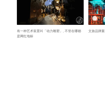
式
这
OUTPUT解读 | 裸眼3D，科技时代引爆流量的
一个新媒体艺术家的十个诘问
全球最经典
2020年
视觉奇观
收藏！
样的？
theOUTPUT
打边炉ARTDBL
睿途
数艺
71632
96066
100873
51413
关于
商务
关于数艺
商务合作
联系我们
寻求报道