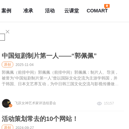
案例
准承
活动
云课堂
COMART
中国短剧制片第一人——“郭佩佩”
原创
2025-11-04
郭佩佩（前排中间）郭佩佩（前排中间）郭佩佩：制片人、导演，
被誉为“中国短剧制片第一人”曾以国际文化交流为主游学韩国，并
于韩国、日本文艺界互动，为中日韩三国文化交流与影视传播做出
了杰出贡献。由她策划的首档原创户外真人秀《风尚旅行》节目开
创了国
飞跃女神艺术家评选组委会
15157
活动策划常去的10个网站！
原创
2024-09-27