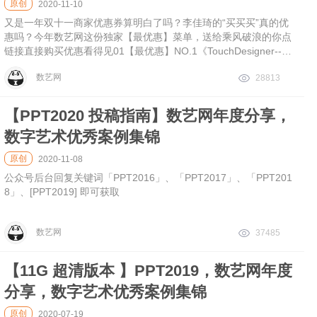
原创
2020-11-10
又是一年双十一商家优惠券算明白了吗？李佳琦的“买买买”真的优
惠吗？今年数艺网这份独家【最优惠】菜单，送给乘风破浪的你点
链接直接购买优惠看得见01【最优惠】NO.1《TouchDesigner--全
新交互设计及开发平台》特价￥199原价：￥2
数艺网
28813
【PPT2020 投稿指南】数艺网年度分享，
数字艺术优秀案例集锦
原创
2020-11-08
公众号后台回复关键词「PPT2016」、「PPT2017」、「PPT201
8」、[PPT2019] 即可获取
数艺网
37485
【11G 超清版本 】PPT2019，数艺网年度
分享，数字艺术优秀案例集锦
原创
2020-07-19