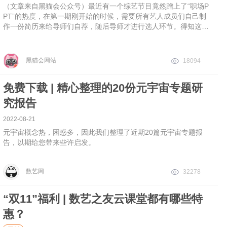
（文章来自黑猫会公众号）最近有一个综艺节目竟然蹭上了“职场P
PT”的热度，在第一期刚开始的时候，需要所有艺人成员们自己制
作一份简历来给导师们自荐，随后导师才进行选人环节。得知这一
要求后，艺人们纷纷开始了自己简历的制作。1、直接用word编辑
黑猫会网站
18094
免费下载 | 精心整理的20份元宇宙专题研
究报告
2022-08-21
元宇宙概念热，困惑多，因此我们整理了近期20篇元宇宙专题报
告，以期给您带来些许启发。
数艺网
32278
“双11”福利 | 数艺之友云课堂都有哪些特
惠？