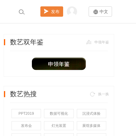
发布
中文
数艺双年鉴
申领年鉴
数艺热搜
换一换
PPT2019
数据可视化
沉浸式体验
发布会
灯光装置
展馆多媒体