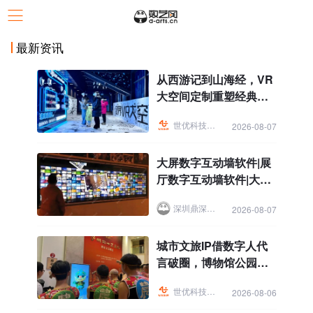
最新资讯
从西游记到山海经，VR
大空间定制重塑经典文
化IP文旅景区体验
世优科技虚拟人
2026-08-07
大屏数字互动墙软件|展
厅数字互动墙软件|大屏
互动
深圳鼎深科技
2026-08-07
城市文旅IP借数字人代
言破圈，博物馆公园景
区科普讲解导览焕新
世优科技虚拟人
2026-08-06