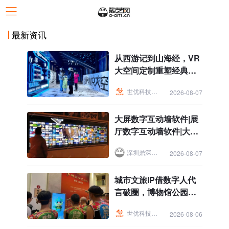
最新资讯
从西游记到山海经，VR
大空间定制重塑经典文
化IP文旅景区体验
世优科技虚拟人
2026-08-07
大屏数字互动墙软件|展
厅数字互动墙软件|大屏
互动
深圳鼎深科技
2026-08-07
城市文旅IP借数字人代
言破圈，博物馆公园景
区科普讲解导览焕新
世优科技虚拟人
2026-08-06